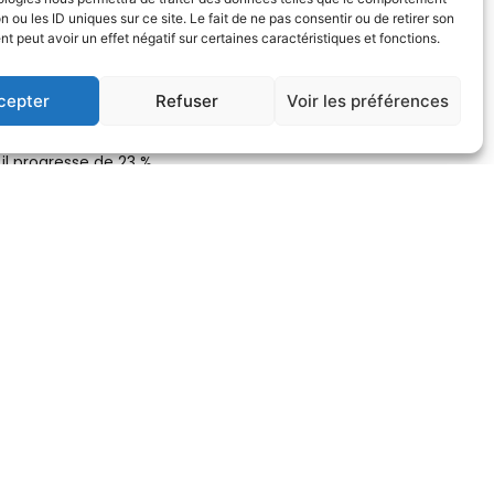
n ou les ID uniques sur ce site. Le fait de ne pas consentir ou de retirer son
Europe (acquisition du 1er semestre 2007), de
 peut avoir un effet négatif sur certaines caractéristiques et fonctions.
.
cepter
Refuser
Voir les préférences
il progresse de 23 %.
ns (Dunkerque et Norgal notamment), les acquisitions
augmentation de capital de 50 M€ réalisée en juin
s premières zones portuaires au monde) avec la