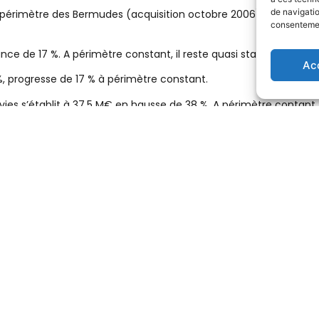
de navigatio
 périmètre des Bermudes (acquisition octobre 2006), du GPL en 
consentement
sance de 17 %. A périmètre constant, il reste quasi stable à 716 M€
Ac
, progresse de 17 % à périmètre constant.
vies s’établit à 37,5 M€ en hausse de 38 %. A périmètre contant, 
ent les travaux de modernisation et d’entretien des installatio
rs).
passent à 430 M€ au 31 décembre 2007 intégrant notamment l’
ratio d’endettement s’améliore à 22 %.
ur de la zone ARA (Amsterdam Rotterdam Anvers – une des toute
imiques à Rotterdam.