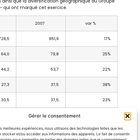
s ainsi que la diversification géographique du Groupe
– qui ont marqué cet exercice.
2007
var %
728,5
851,9
17%
64,0
79,8
25%
44,2
53,7
22%
27,3
37,5
38%
30,5
37,5
23%
49,8
68,2
37%
Gérer le consentement
les meilleures expériences, nous utilisons des technologies telles que les
43,2
64,5
–
 stocker et/ou accéder aux informations des appareils. Le fait de consentir
ologies nous permettra de traiter des données telles que le comportement