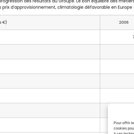
rogression des résultats du Groupe. Le bon équilibre des métier
 prix d’approvisionnement, climatologie défavorable en Europe 
ns €)
2006
Pour offrir 
cookies pour
à ces techn