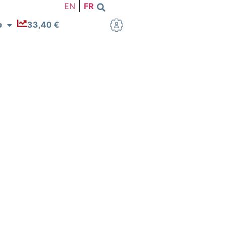
EN
FR
e
33,40 €