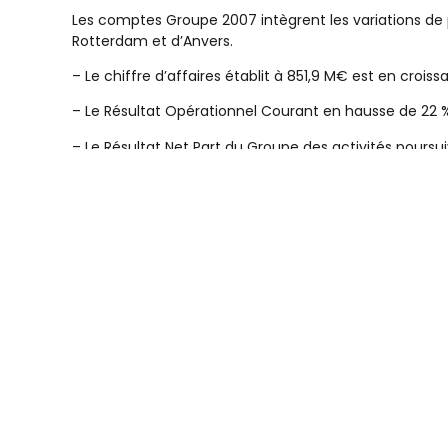
Les comptes Groupe 2007 intègrent les variations de
Rotterdam et d’Anvers.
– Le chiffre d’affaires établit à 851,9 M€ est en crois
– Le Résultat Opérationnel Courant en hausse de 22 %
– Le Résultat Net Part du Groupe des activités poursui
– Les Investissements industriels de 64,5 M€ concern
et les développements de projets (Rotterdam et Anve
– Les Fonds propres de 344 M€ au 31 décembre 2006 
2007.
– L’endettement financier passant de 82 à 93 M€, le 
Les activités en 2007
– L’activité Stockage : Rubis Terminal
Rubis Terminal a fait une remarquable percée au c
construction d’un dépôt de produits pétroliers et ch