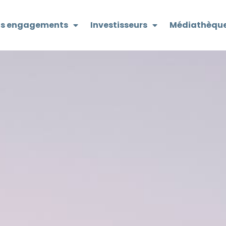
s engagements
Investisseurs
Médiathèqu