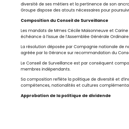
diversité de ses métiers et la pertinence de son ancra
Groupe dispose des atouts nécessaires pour poursuiv
Composition du
Conseil de Surveillance
Les mandats de Mmes Cécile Maisonneuve et Carine Vi
échéance à l’issue de l’Assemblée Générale Ordinaire 
La résolution déposée par Compagnie nationale de na
agréée par la Gérance sur recommandation du Conseil 
Le Conseil de Surveillance est par conséquent compos
membres indépendants.
Sa composition reflète la politique de diversité et d’
compétences, nationalités et cultures complémentaire
Approbation de la politique de dividende
Les actionnaires ont approuvé la distribution d’un div
détaché de l’action le 16 juin 2026 et payé en numérair
Le résultat détaillé des votes sera publié sur le site in