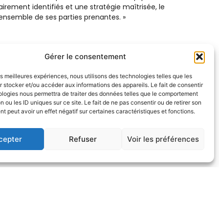
irement identifiés et une stratégie maîtrisée, le
ensemble de ses parties prenantes. »
une durée de trois ans. Ces mandats viendront à
Gérer le consentement
les meilleures expériences, nous utilisons des technologies telles que les
 Conseil de Surveillance, qui n’avait pas été
 stocker et/ou accéder aux informations des appareils. Le fait de consentir
ologies nous permettra de traiter des données telles que le comportement
n ou les ID uniques sur ce site. Le fait de ne pas consentir ou de retirer son
 nationalité étrangère (soit 25 %) et 100 % de
 peut avoir un effet négatif sur certaines caractéristiques et fonctions.
a volonté de réunir des profils, expériences,
cepter
Refuser
Voir les préférences
upervision afin de répondre aux enjeux du Groupe.
action au titre de l’exercice 2024). Ce dividende sera
 Assemblée Générale ».