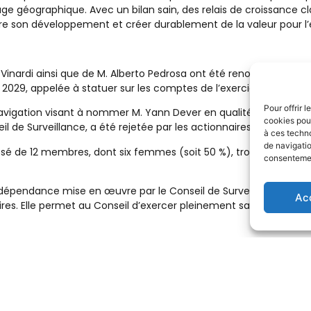
ge géographique. Avec un bilan sain, des relais de croissance cla
re son développement et créer durablement de la valeur pour l’
nardi ainsi que de M. Alberto Pedrosa ont été renouvelés pour 
2029, appelée à statuer sur les comptes de l’exercice 2028.
Pour offrir 
vigation visant à nommer M. Yann Dever en qualité de membre du
cookies pour
de Surveillance, a été rejetée par les actionnaires.
à ces techn
de navigatio
é de 12 membres, dont six femmes (soit 50 %), trois membres de
consentement
indépendance mise en œuvre par le Conseil de Surveillance, avec l
Ac
s. Elle permet au Conseil d’exercer pleinement sa mission de s
idende ordinaire de 2,07 euros par action (contre 2,03 euros par 
e le 18 juin 2026.
ternet de la société (
www.rubis.fr
) dans l’onglet « Actionnaires –