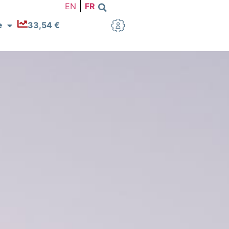
EN
FR
e
33,54 €