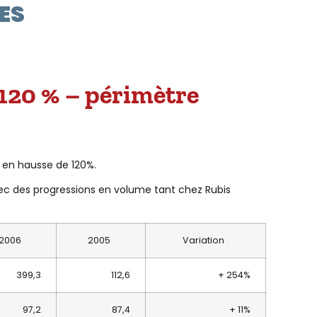
ES
 120 % – périmètre
, en hausse de 120%.
vec des progressions en volume tant chez Rubis
2006
2005
Variation
399,3
112,6
+ 254%
97,2
87,4
+ 11%