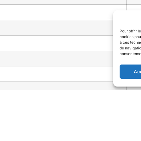
Pour offrir 
cookies pour
à ces techn
de navigatio
consentement
Ac
PETROLIERS
volume de 11% avec 164 844 tonnes de distribution finale. A péri
ables (-0,9%), la marque Vitogaz augmente sa part de marché 