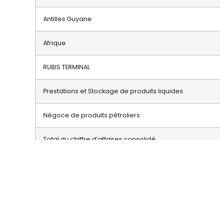
Antilles Guyane
Afrique
RUBIS TERMINAL
Prestations et Stockage de produits liquides
Négoce de produits pétroliers
Total du chiffre d’affaires consolidé
RUBIS ENERGIE – DISTRIBUTION DE GPL ET DE PRODUITS 
La distribution de GPL enregistre une progression en 
En France, avec des volumes commercialisés st
carburant.