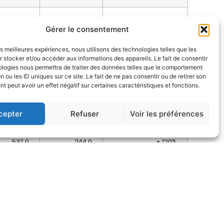
271,0
–
ns
Gérer le consentement
31,1
25,2
+ 23%
les meilleures expériences, nous utilisons des technologies telles que les
 stocker et/ou accéder aux informations des appareils. Le fait de consentir
ologies nous permettra de traiter des données telles que le comportement
137,7
131,3
+ 5%
n ou les ID uniques sur ce site. Le fait de ne pas consentir ou de retirer son
 peut avoir un effet négatif sur certaines caractéristiques et fonctions.
45,7
40,9
+ 12%
cepter
Refuser
Voir les préférences
91,9
90,4
+ 2%
537,0
244,0
+ 120%
mètre constant (hors RAG) cette hausse est de 1,4%.
et bénéficie du renforcement de sa position en GPL-