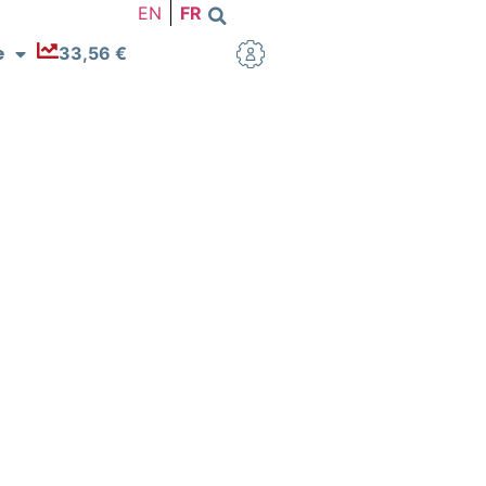
EN
FR
e
33,56 €