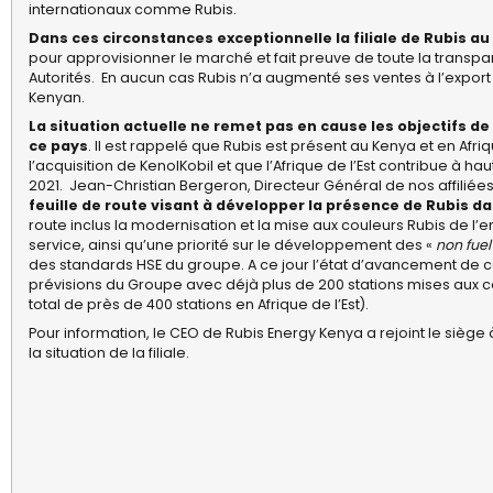
internationaux comme Rubis.
Dans ces circonstances exceptionnelle la filiale de Rubis au
pour approvisionner le marché et fait preuve de toute la transp
Autorités.
En aucun cas Rubis n’a augmenté ses ventes à l’export 
Kenyan.
La situation actuelle ne remet pas en cause les objectifs
ce pays
. Il est rappelé que Rubis est présent au Kenya et en Afriq
l’acquisition de KenolKobil et que l’Afrique de l’Est contribue à 
2021.
Jean-Christian Bergeron, Directeur Général de nos affiliées 
feuille de route visant à développer la présence de Rubis d
route inclus la modernisation et la mise aux couleurs Rubis de l
service, ainsi qu’une priorité sur le développement des «
non fue
des standards HSE du groupe. A ce jour l’état d’avancement de 
prévisions du Groupe avec déjà plus de 200 stations mises aux co
total de près de 400 stations en Afrique de l’Est).
Pour information, le CEO de Rubis Energy Kenya a rejoint le siège 
la situation de la filiale.