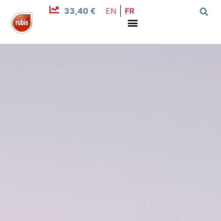
33,40 €
EN
FR